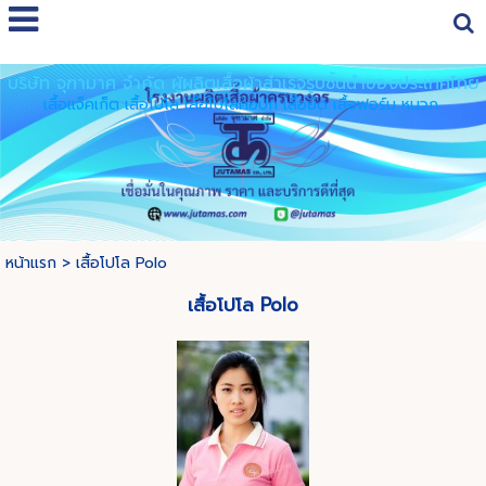
Select Language
▼
บริษัท จุฑามาศ จำกัด ผู้ผลิตเสื้อผ้าสำเร็จรูปชั้นนำของประเทศไทย
เสื้อแจ็คเก็ต เสื้อโปโล เสื้อโปโลคอปก เสื้อยืด เสื้อฟอร์ม หมวก
หน้าแรก
>
เสื้อโปโล Polo
เสื้อโปโล Polo