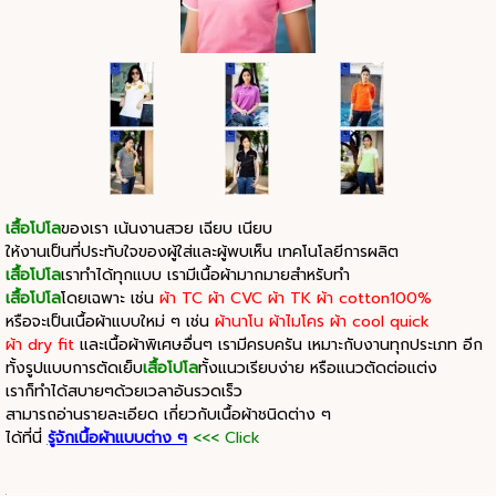
เสื้อโปโล
ของเรา เน้นงานสวย เฉียบ เนียบ
ให้งานเป็นที่ประทับใจของผู้ใส่และผู้พบเห็น เทคโนโลยีการผลิต
เสื้อโปโล
เราทำได้ทุกแบบ เรามีเนื้อผ้ามากมายสำหรับทำ
เสื้อโปโล
โดยเฉพาะ เช่น
ผ้า TC ผ้า CVC ผ้า TK ผ้า cotton100%
หรือจะเป็นเนื้อผ้าแบบใหม่ ๆ เช่น
ผ้านาโน ผ้าไมโคร ผ้า cool quick
ผ้า dry fit
และเนื้อผ้าพิเศษอื่นๆ เรามีครบครัน เหมาะกับงานทุกประเภท อีก
ทั้งรูปแบบการตัดเย็บ
เสื้อโปโล
ทั้งแนวเรียบง่าย หรือแนวตัดต่อแต่ง
เราก็ทำได้สบายๆด้วยเวลาอันรวดเร็ว
สามารถอ่านรายละเอียด
เกี่ยวกับเนื้อผ้าชนิดต่าง ๆ
ได้ที่นี่
รู้จักเนื้อผ้าแบบต่าง ๆ
<<< Click