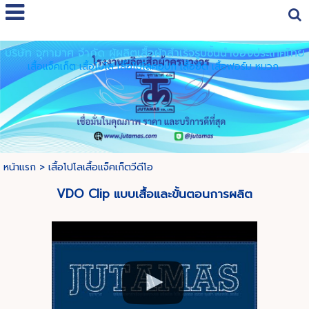
Select Language
▼
บริษัท จุฑามาศ จำกัด ผู้ผลิตเสื้อผ้าสำเร็จรูปชั้นนำของประเทศไทย
เสื้อแจ็คเก็ต เสื้อโปโล เสื้อโปโลคอปก เสื้อยืด เสื้อฟอร์ม หมวก
หน้าแรก
>
เสื้อโปโลเสื้อแจ็คเก็ตวีดีโอ
VDO Clip แบบเสื้อและขั้นตอนการผลิต